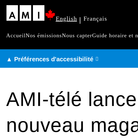
Passer
English
Français
|
au
contenu
Accueil
Nos émissions
Nous capter
Guide horaire et 
Navigation
principal
principale
▲ Préférences d'accessibilité
AMI-télé lan
nouveau magaz