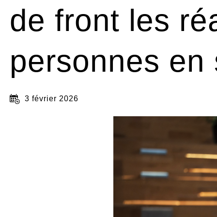
de front les ré
personnes en 
Authored
3 février 2026
on