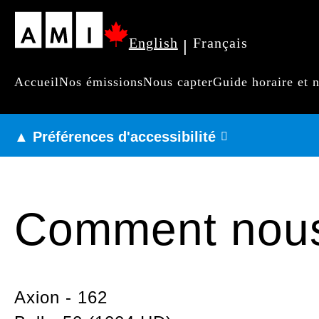
Passer
English
Français
|
au
contenu
Accueil
Nos émissions
Nous capter
Guide horaire et 
Navigation
principal
principale
▲ Préférences d'accessibilité
Comment nous
Axion - 162